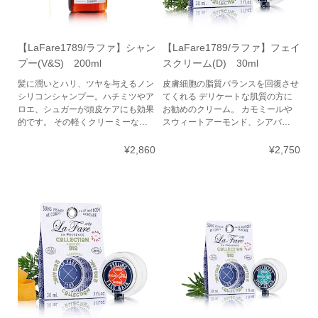
【LaFare1789/ラファ】シャン
【LaFare1789/ラファ】フェイ
プー(V&S) 200ml
スクリーム(D) 30ml
髪に潤いとハリ、ツヤを与えるノン
皮膚細胞の脂質バランスを回復させ
シリコンシャンプー。ハチミツやア
てくれる デリケートな肌質の方に
ロエ、シュガーが頭皮ケアにも効果
お勧めのクリーム。 カモミールや
的です。 その軽くクリーミーな…
スウィートアーモンド、シアバ…
¥2,860
¥2,750