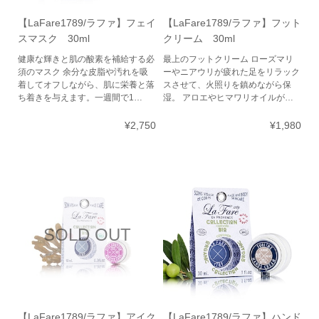
【LaFare1789/ラファ】フェイ
【LaFare1789/ラファ】フット
スマスク 30ml
クリーム 30ml
健康な輝きと肌の酸素を補給する必
最上のフットクリーム ローズマリ
須のマスク 余分な皮脂や汚れを吸
ーやニアウリが疲れた足をリラック
着してオフしながら、肌に栄養と落
スさせて、火照りを鎮めながら保
ち着きを与えます。一週間で1…
湿。 アロエやヒマワリオイルが…
¥2,750
¥1,980
SOLD OUT
【LaFare1789/ラファ】アイク
【LaFare1789/ラファ】ハンド