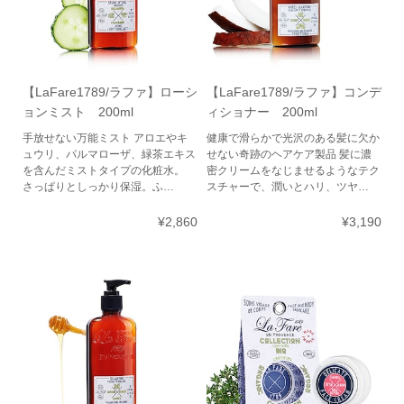
【LaFare1789/ラファ】ローシ
【LaFare1789/ラファ】コンデ
ョンミスト 200ml
ィショナー 200ml
手放せない万能ミスト アロエやキ
健康で滑らかで光沢のある髪に欠か
ュウリ、パルマローザ、緑茶エキス
せない奇跡のヘアケア製品 髪に濃
を含んだミストタイプの化粧水。
密クリームをなじませるようなテク
さっぱりとしっかり保湿。ふ…
スチャーで、潤いとハリ、ツヤ…
¥2,860
¥3,190