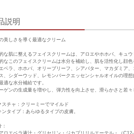
品説明
の美しさを導く最適なクリーム
的な肌に整えるフェイスクリームは、アロエやホホバ、キュウ
的なこのフェイスクリームは水分を補給し、肌を活性化し顔色
エベラ、ホホバ、オリーブリーフ、シアバター、マカダミア、
ス、シダーウッド、レモンバークエッセンシャルオイルの理想
最適な水分補給です。
ーゲンの生成量を増やし、弾力性を向上させ、滑らかさと若々
クスチャ：クリーミーでマイルド
キンタイプ：あらゆるタイプの皮膚。
分：
アロエベラ液汁・グリセリン・ジカプリリルエーテル・（C12-