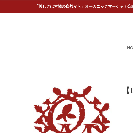
「美しさは本物の自然から」オーガニックマーケット公
H
【