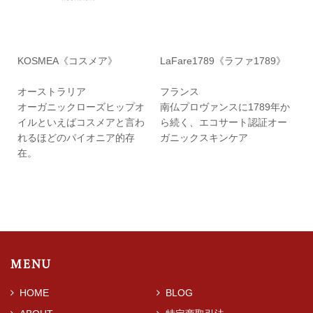
KOSMEA《コスメア》
LaFare1789《ラファ1789》
オーストラリア
フランス
オーガニックローズヒップオ
南仏プロヴァンスに1789年か
イルといえばコスメアと言わ
ら続く、エコサート認証オー
れるほどのパイオニア的存
ガニックスキンケア
在。
MENU
HOME
BLOG