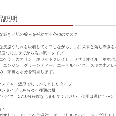
品説明
な輝きと肌の酸素を補給する必須のマスク
な皮脂や汚れを吸着してオフしながら、肌に栄養と落ち着きを与
程度なじませてから洗い流すタイプ
エベラ、カオリン（ホワイトクレイ）、セサミオイル、ホホバ
、ニンジン、グリーンティー、エーデルワイス、スギの木とレ
め、栄養と水分を補給します。
クスチャ：濃厚でしっかりとしたタイプ
キンタイプ：あらゆる種類の肌
ドバイス：5?10分程度なじませてください。使用は週に１〜
分：
カオリン・アロエベラ液汁・セテアリルアルコール・グリセリ