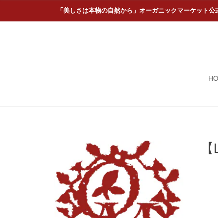
「美しさは本物の自然から」オーガニックマーケット公
H
【