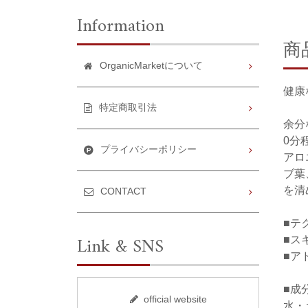
Information
商
OrganicMarketについて
健康
特定商取引法
余分
0分
プライバシーポリシー
アロ
ブ葉
を清
CONTACT
■テ
Link & SNS
■ス
■ア
■成
official website
水・