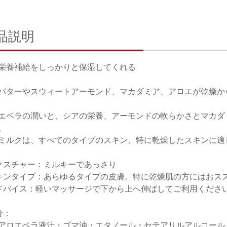
品説明
栄養補給をしっかりと保湿してくれる
バターやスウィートアーモンド、マカダミア、アロエが乾燥か
エベラの潤いと、シアの栄養、アーモンドの軟らかさとマカダ
。
ミルクは、すべてのタイプのスキン、特に乾燥したスキンに適
クスチャー：ミルキーであっさり
キンタイプ：あらゆるタイプの皮膚。特に乾燥肌の方にはおス
ドバイス：軽いマッサージで下から上へ伸ばしてご利用くださ
分：
アロエベラ液汁・ゴマ油・エタノール・セテアリルアルコール