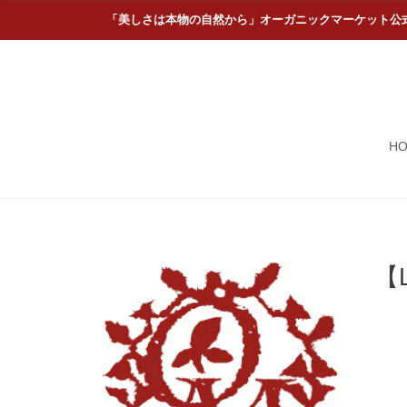
「美しさは本物の自然から」オーガニックマーケット公
H
【