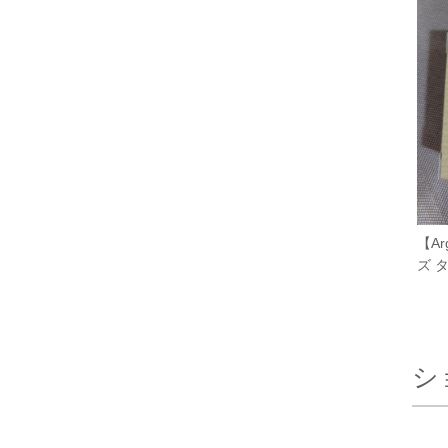
【A
ズ タ
シ