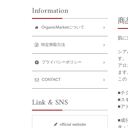
Information
商
OrganicMarketについて
肌に
特定商取引法
シア
す。
プライバシーポリシー
アロ
ます
この
CONTACT
■テ
Link & SNS
■ス
■ア
■成
official website
水・