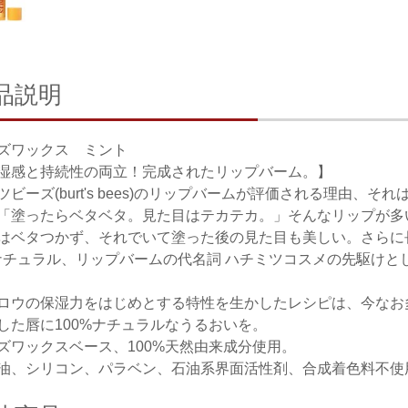
品説明
ズワックス ミント
湿感と持続性の両立！完成されたリップバーム。】
ツビーズ(burt's bees)のリップバームが評価される理由
「塗ったらベタベタ。見た目はテカテカ。」そんなリップが多い中、バ
はベタつかず、それでいて塗った後の見た目も美しい。さらに
ナチュラル、リップバームの代名詞 ハチミツコスメの先駆けと
ロウの保湿力をはじめとする特性を生かしたレシピは、今なお
した唇に100%ナチュラルなうるおいを。
ズワックスベース、100%天然由来成分使用。
油、シリコン、パラベン、石油系界面活性剤、合成着色料不使