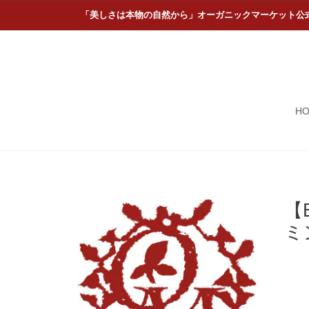
「美しさは本物の自然から」オーガニックマーケット公
H
【
ミ