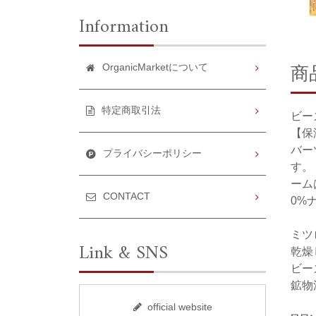
Information
商
OrganicMarketについて
特定商取引法
ビー
【保
バー
プライバシーポリシー
す。
ーム
CONTACT
0%
ミツ
Link & SNS
乾燥
ビー
鉱物
official website