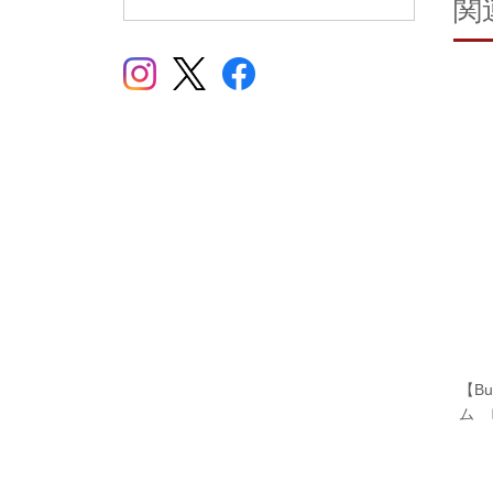
関
【Bu
ム 