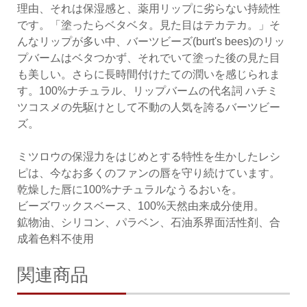
理由、それは保湿感と、薬用リップに劣らない持続性
です。「塗ったらベタベタ。見た目はテカテカ。」そ
んなリップが多い中、バーツビーズ(burt's bees)のリッ
プバームはベタつかず、それでいて塗った後の見た目
も美しい。さらに長時間付けたての潤いを感じられま
す。100%ナチュラル、リップバームの代名詞 ハチミ
ツコスメの先駆けとして不動の人気を誇るバーツビー
ズ。
ミツロウの保湿力をはじめとする特性を生かしたレシ
ピは、今なお多くのファンの唇を守り続けています。
乾燥した唇に100%ナチュラルなうるおいを。
ビーズワックスベース、100%天然由来成分使用。
鉱物油、シリコン、パラベン、石油系界面活性剤、合
成着色料不使用
関連商品