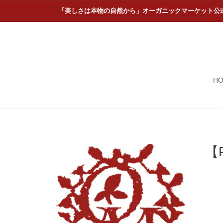
「美しさは本物の自然から」オーガニックマーケット公
H
【