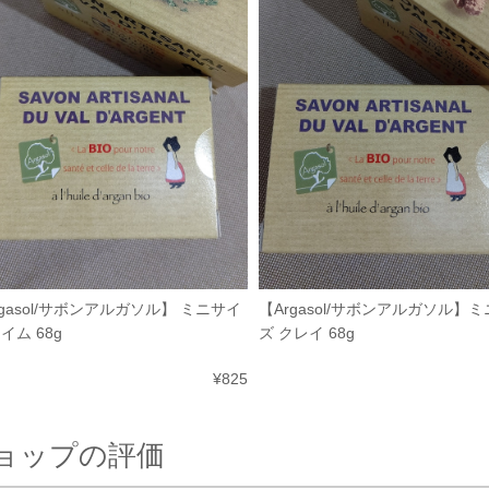
rgasol/サボンアルガソル】 ミニサイ
【Argasol/サボンアルガソル】
イム 68g
ズ クレイ 68g
¥825
ョップの評価