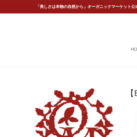
「美しさは本物の自然から」オーガニックマーケット公
H
【