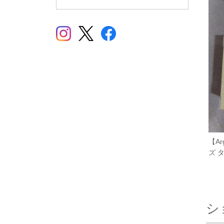
【A
ズ タ
シ