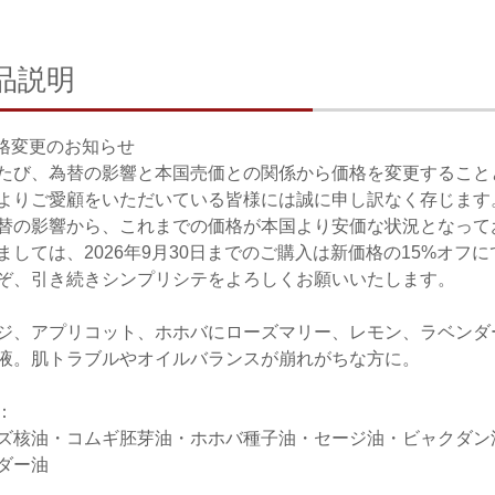
品説明
価格変更のお知らせ
たび、為替の影響と本国売価との関係から価格を変更すること
よりご愛顧をいただいている皆様には誠に申し訳なく存じます
替の影響から、これまでの価格が本国より安価な状況となって
ましては、2026年9月30日までのご購入は新価格の15%オフ
ぞ、引き続きシンプリシテをよろしくお願いいたします。
ジ、アプリコット、ホホバにローズマリー、レモン、ラベンダ
液。肌トラブルやオイルバランスが崩れがちな方に。
：
ズ核油・コムギ胚芽油・ホホバ種子油・セージ油・ビャクダン
ダー油