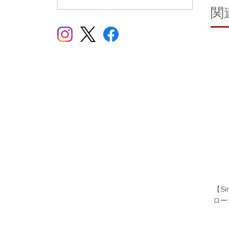
関
【Si
ロー