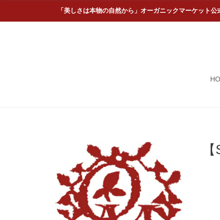
「美しさは本物の自然から」オーガニックマーケット公
H
【