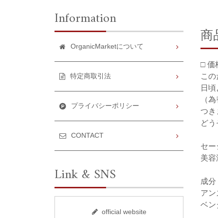
Information
商
OrganicMarketについて
□ 
この
特定商取引法
日頃
（為
プライバシーポリシー
つき
どう
CONTACT
セー
美容
Link & SNS
成分
アン
ベン
official website