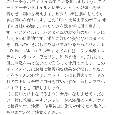
のリッチなボディ オイルで全身を潤しましょう。スイ
ートアーモンドオイルとレモンオイルが乾燥肌を落ち
着かせ、潤いを与えます。ビタミンEは肌のしなやか
さと潤いを保ちます。この 100% 天然由来のボディ オ
イルは軽い感触で、べたつきを残さずに肌を整えま
す。バスオイルは、バスタイムや就寝前のルーチンに
加えるのに最適です。湯船に注いで贅沢なバスタイム
を、枕元の引き出しに忍ばせて潤いをたっぷりと。 B
urt’s Bees Mama™ ボディ オイルには、フタル酸エス
テル、パラベン、ワセリン、SLS が含まれておらず、
肌に刺激を与えないので安心して使用できます。この
ボディオイルはお肌に驚異的な効果を発揮し、あなた
と赤ちゃんの心地よいマッサージにも最適です。 9 か
月のストレッチ中に自分を甘やかすか、新しいママへ
のギフトとして贈りましょう。
【ご使用方法】なでるように全身になじませてくださ
い。特に乾燥しやすいシャワーや入浴後のスキンケア
に最適です。注意: 使用後は、滑りやすくなる場合が
ありますのでご注意ください。