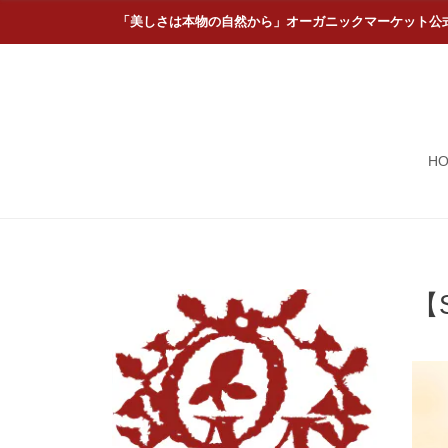
「美しさは本物の自然から」オーガニックマーケット公
H
【