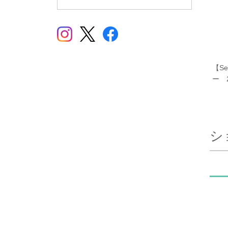
【S
ー 2
シ